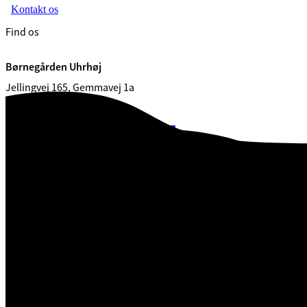
Kontakt os
Find os
Børnegården Uhrhøj
Jellingvej 165, Gemmavej 1a
7100 Vejle
CVR. 29 18 99 00