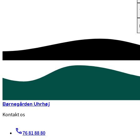
Børnegården Uhrhøj
Kontakt os
76 81 88 80