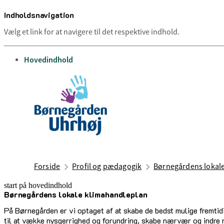
Indholdsnavigation
Vælg et link for at navigere til det respektive indhold.
gå til
Hovedindhold
Forside
Profil og pædagogik
Børnegårdens lokal
start på hovedindhold
Børnegårdens lokale klimahandleplan
senest opdateret 1. juli 2025
På Børnegården er vi optaget af at skabe de bedst mulige fremtid
til at vække nysgerrighed og forundring, skabe nærvær og indre ro