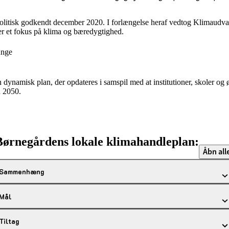
itisk godkendt december 2020. I forlængelse heraf vedtog Klimaudvalg
er et fokus på klima og bæredygtighed.
unge
namisk plan, der opdateres i samspil med at institutioner, skoler og 
d 2050.
Børnegårdens lokale klimahandleplan:
Åbn all
Sammenhæng
Mål
Tiltag