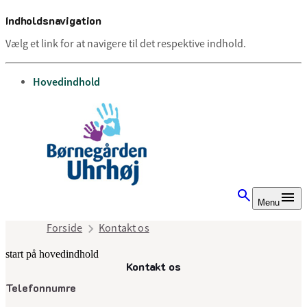
Indholdsnavigation
Vælg et link for at navigere til det respektive indhold.
gå til
Hovedindhold
Menu
Forside
Kontakt os
start på hovedindhold
Kontakt os
senest opdateret 2. juli 2025
Telefonnumre